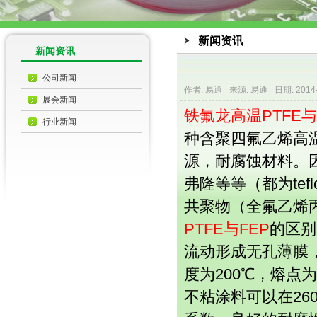
新闻资讯
新闻资讯
公司新闻
作者: 易通
来源: 易通
日期: 2014
展会新闻
铁氟龙高温PTFE与
行业新闻
种含聚四氟乙烯高
源，耐腐蚀材料。
弗隆等等（都为te
共聚物（全氟乙烯
PTFE与FEP
的区别
流动形成无孔薄膜
度为200℃，熔点
不粘涂料可以在26